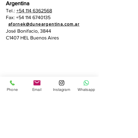
Argentina
Tel.:
+54 114 6362568
Fax:
+54 114 6740135
administracion@duneargentina.com.ar
afornek@duneargentina.com.ar
José Bonifacio, 3844
C1407 HEL Buenos Aires
Phone
Email
Instagram
Whatsapp